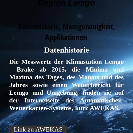
Region Lemgo
Datenhistorie, Messgenauigkeit,
Applikationen
Datenhistorie
Die Messwerte der Klimastation Lemgo
- Brake ab 2015, die Minima und
Maxima des Tages, des Monats und des
Jahres sowie einen Wetterbericht für
Lemgo und Umgebung, finden sie auf
der Internetseite des Automatischen-
Wetterkarten-Systems, kurz AWEKAS.
Link zu AWEKAS